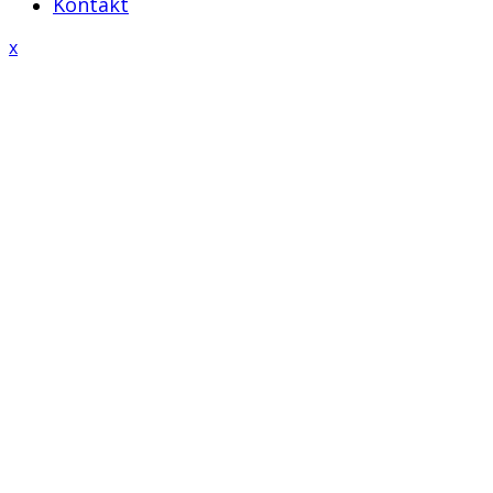
Kontakt
Close
x
Menu