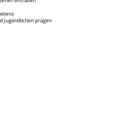
hsenen entfalten
petenz
nd Jugendlichen prägen